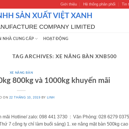
Giới thiệu
Hệ thống phân phối
Tin 
NHH SẢN XUẤT VIỆT XANH
ANUFACTURE COMPANY LIMITED
N NHÀ CUNG CẤP
HOẠT ĐỘNG
TAG ARCHIVES:
XE NÂNG BÀN XNB500
XE NÂNG BÀN
0kg 800kg và 1000kg khuyến mãi
D ON
22 THÁNG 10, 2019
BY
LINH
mãi Hotline/ zalo: 098 441 3730 : Văn Phòng: 028 6279 0375
hứ 7 công ty chỉ làm buổi sáng) 1. xe nâng mặt bàn 500kg cao