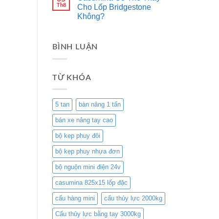
Th8
Cho Lốp Bridgestone
Không?
BÌNH LUẬN
TỪ KHÓA
5 tan
bàn nâng 1 tấn
bán xe nâng tay cao
bộ kep phuy đôi
bộ kẹp phuy nhựa đơn
bộ nguộn mini điện 24v
casumina 825x15 lốp đặc
cẩu hàng mini
cẩu thủy lực 2000kg
Cẩu thủy lực bằng tay 3000kg