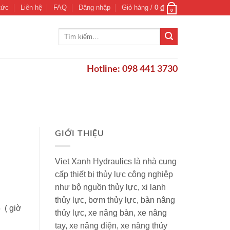
tức
Liên hệ
FAQ
Đăng nhập
Giỏ hàng /
0
₫
0
Tìm
kiếm:
Hotline: 098 441 3730
GIỚI THIỆU
Viet Xanh Hydraulics là nhà cung
cấp thiết bị thủy lực công nghiệp
như bộ nguồn thủy lực, xi lanh
thủy lực, bơm thủy lực, bàn nâng
 ( giờ
thủy lực, xe nâng bàn, xe nâng
tay, xe nâng điện, xe nâng thủy