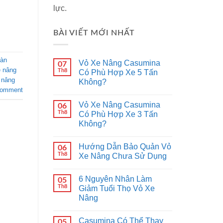
lực.
BÀI VIẾT MỚI NHẤT
bàn
Vỏ Xe Nâng Casumina
07
e nâng
Th8
Có Phù Hợp Xe 5 Tấn
 nâng
Không?
comment
Vỏ Xe Nâng Casumina
06
Th8
Có Phù Hợp Xe 3 Tấn
Không?
Hướng Dẫn Bảo Quản Vỏ
06
Th8
Xe Nâng Chưa Sử Dụng
6 Nguyên Nhân Làm
05
Th8
Giảm Tuổi Thọ Vỏ Xe
Nâng
Casumina Có Thể Thay
05