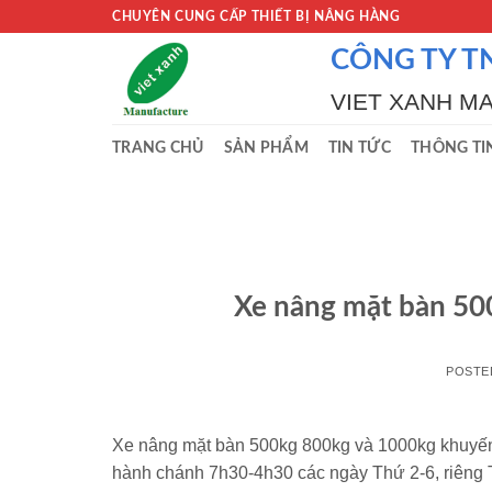
Skip
CHUYÊN CUNG CẤP THIẾT BỊ NÂNG HÀNG
to
CÔNG TY T
content
VIET XANH M
TRANG CHỦ
SẢN PHẨM
TIN TỨC
THÔNG TI
Xe nâng mặt bàn 50
POSTE
Xe nâng mặt bàn 500kg 800kg và 1000kg khuyến 
hành chánh 7h30-4h30 các ngày Thứ 2-6, riêng T