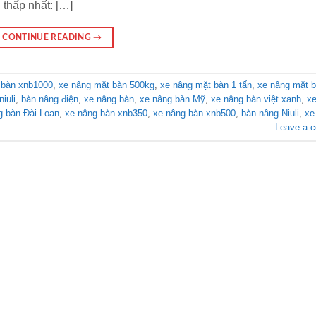
thấp nhất: […]
CONTINUE READING
→
 bàn xnb1000
,
xe nâng mặt bàn 500kg
,
xe nâng mặt bàn 1 tấn
,
xe nâng mặt 
iuli
,
bàn nâng điện
,
xe nâng bàn
,
xe nâng bàn Mỹ
,
xe nâng bàn việt xanh
,
x
g bàn Đài Loan
,
xe nâng bàn xnb350
,
xe nâng bàn xnb500
,
bàn nâng Niuli
,
xe
Leave a 