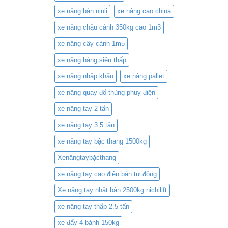
xe nâng bàn niuli
xe nâng cao china
xe nâng chậu cảnh 350kg cao 1m3
xe nâng cây cảnh 1m5
xe nâng hàng siêu thấp
xe nâng nhập khẩu
xe nâng pallet
xe nâng quay đổ thùng phuy điện
xe nâng tay 2 tấn
xe nâng tay 3.5 tấn
xe nâng tay bậc thang 1500kg
Xenângtaybặcthang
xe nâng tay cao điện bán tự động
Xe nâng tay nhật bản 2500kg nichilift
xe nâng tay thấp 2.5 tấn
xe đẩy 4 bánh 150kg