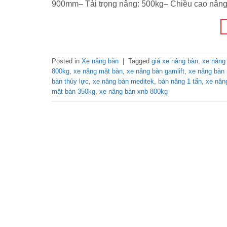
900mm– Tải trọng nâng: 500kg– Chiều cao nâng 
Posted in
Xe nâng bàn
|
Tagged
giá xe nâng bàn
,
xe nâng
800kg
,
xe nâng mặt bàn
,
xe nâng bàn gamlift
,
xe nâng bàn n
bàn thủy lực
,
xe nâng bàn meditek
,
bàn nâng 1 tấn
,
xe nân
mặt bàn 350kg
,
xe nâng bàn xnb 800kg