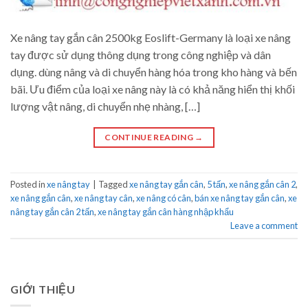
Xe nâng tay gắn cân 2500kg Eoslift-Germany là loại xe nâng
tay được sử dụng thông dụng trong công nghiệp và dân
dụng. dùng nâng và di chuyển hàng hóa trong kho hàng và bến
bãi. Ưu điểm của loại xe nâng này là có khả năng hiển thị khối
lượng vật nâng, di chuyển nhẹ nhàng, […]
CONTINUE READING
→
Posted in
xe nâng tay
|
Tagged
xe nâng tay gắn cân
,
5 tấn
,
xe nâng gắn cân 2
,
xe nâng gắn cân
,
xe nâng tay cân
,
xe nâng có cân
,
bán xe nâng tay gắn cân
,
xe
nâng tay gắn cân 2 tấn
,
xe nâng tay gắn cân hàng nhập khẩu
Leave a comment
GIỚI THIỆU