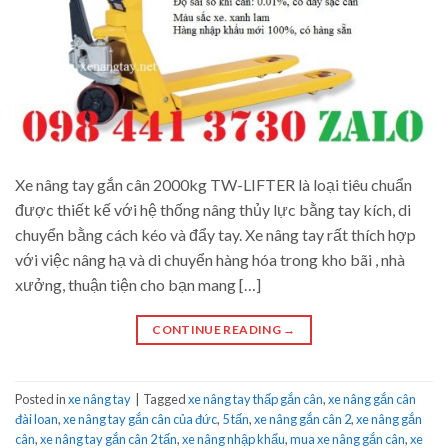
Xe nâng tay gắn cân 2000kg TW-LIFTER là loại tiêu chuẩn
được thiết kế với hệ thống nâng thủy lực bằng tay kích, di
chuyển bằng cách kéo và đẩy tay. Xe nâng tay rất thích hợp
với việc nâng hạ và di chuyển hàng hóa trong kho bãi , nhà
xưởng, thuận tiện cho bạn mang […]
CONTINUE READING
→
Posted in
xe nâng tay
|
Tagged
xe nâng tay thấp gắn cân
,
xe nâng gắn cân
đài loan
,
xe nâng tay gắn cân của đức
,
5 tấn
,
xe nâng gắn cân 2
,
xe nâng gắn
cân
,
xe nâng tay gắn cân 2 tấn
,
xe nâng nhập khẩu
,
mua xe nâng gắn cân
,
xe