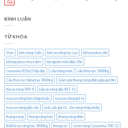
Th8
BÌNH LUẬN
TỪ KHÓA
5 tan
bàn nâng 1 tấn
bán xe nâng tay cao
bộ kep phuy đôi
bộ kẹp phuy nhựa đơn
bộ nguộn mini điện 24v
casumina 825x15 lốp đặc
cẩu hàng mini
cẩu thủy lực 2000kg
Cẩu thủy lực bằng tay 3000kg
Giảm giá thang nâng điện gấp gút 8m
lốp xe nâng 500-8
Lốp xe nâng đặc 815-15
mua xe nâng bàn nhập khẩu
mua xe nâng giá rẻ
mua xe nâng gắn cân
móc cẩu giá rẻ ...Xe nâng nhập khẩu
thang nang
thang nâng hàn
thang nâng điện
thiết bị xe nâng tay 3000kg
thùng rác
vỏ xe nâng Casumina 700-12