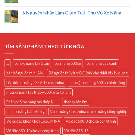
6 Nguyên Nhân Làm Giảm Tuổi Thọ Vỏ Xe Nâng
TÌM SẢN PHẨM THEO TỪ KHÓA
...
bán xe nâng tay 3 tấn
bàn nâng 500kg
bàn nâng cây cảnh
bán bộ nguồn mini 24v
Bộ nguồn thủy lực DC 24V cho thiết bị xây dựng
Lốp đặc xe nâng 28×9-15 casumina
Lốp đặc xe nâng 600-9 chính hãng
mua xe nâng tay thấp 4000kg tại tphcm
Phân phối xe nâng tay thấp Niuli
thang điện 8m
thiết bị nâng bàn 500kg
Vỏ xe nâng Casumina cho xe nâng công nghiệp
Vỏ xe đặc không hơi CASUMINA
Vỏ đặc 500-8 cho xe công trình
Vỏ đặc 650-10 cho xe công trình
Vỏ đặc 815-15