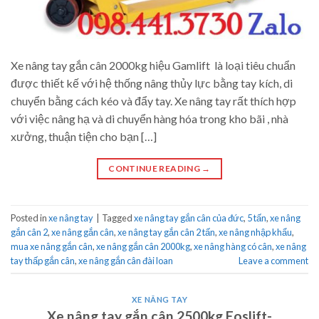
Xe nâng tay gắn cân 2000kg hiệu Gamlift là loại tiêu chuẩn
được thiết kế với hệ thống nâng thủy lực bằng tay kích, di
chuyển bằng cách kéo và đẩy tay. Xe nâng tay rất thích hợp
với việc nâng hạ và di chuyển hàng hóa trong kho bãi , nhà
xưởng, thuận tiện cho bạn […]
CONTINUE READING
→
Posted in
xe nâng tay
|
Tagged
xe nâng tay gắn cân của đức
,
5 tấn
,
xe nâng
gắn cân 2
,
xe nâng gắn cân
,
xe nâng tay gắn cân 2 tấn
,
xe nâng nhập khẩu
,
mua xe nâng gắn cân
,
xe nâng gắn cân 2000kg
,
xe nâng hàng có cân
,
xe nâng
tay thấp gắn cân
,
xe nâng gắn cân đài loan
Leave a comment
XE NÂNG TAY
Xe nâng tay gắn cân 2500kg Eoslift-