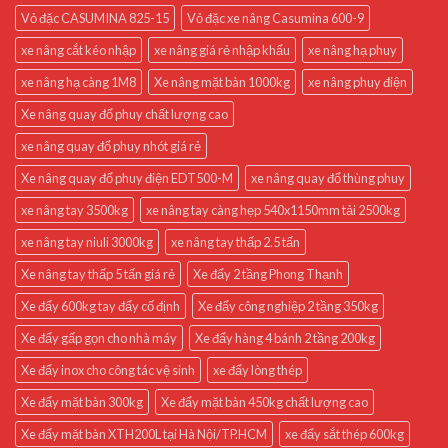
Vỏ đặc CASUMINA 825-15
Vỏ đặc xe nâng Casumina 600-9
xe nâng cắt kéo nhập
xe nâng giá rẻ nhập khẩu
xe nâng hạ phuy
xe nâng hạ càng 1M8
Xe nâng mặt bàn 1000kg
xe nâng phuy điện
Xe nâng quay đổ phuy chất lượng cao
xe nâng quay đổ phuy nhót giá rẻ
Xe nâng quay đổ phuy điện EDT500-M
xe nâng quay đổ thùng phuy
xe nâng tay 3500kg
xe nâng tay càng hẹp 540x1150mm tải 2500kg
xe nâng tay niuli 3000kg
xe nâng tay thấp 2.5 tấn
Xe nâng tay thấp 5 tấn giá rẻ
Xe đẩy 2 tầng Phong Thạnh
Xe đẩy 600kg tay đẩy cố định
Xe đẩy công nghiệp 2 tầng 350kg
Xe đẩy gấp gọn cho nhà máy
Xe đẩy hàng 4 bánh 2 tầng 200kg
Xe đẩy inox cho công tác vệ sinh
xe đẩy lòng thép
Xe đẩy mặt bàn 300kg
Xe đẩy mặt bàn 450kg chất lượng cao
Xe đẩy mặt bàn XTH200L tại Hà Nội/TP.HCM
xe đẩy sắt thép 600kg