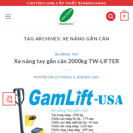
Skip
CHUYÊN CUNG CẤP THIẾT BỊ NÂNG HÀNG
to
0
content
TAG ARCHIVES:
XE NÂNG GẮN CÂN
XE NÂNG TAY
Xe nâng tay gắn cân 2000kg TW-LIFTER
POSTED ON
23 THÁNG 6, 2020
BY
LINH
23
Th6