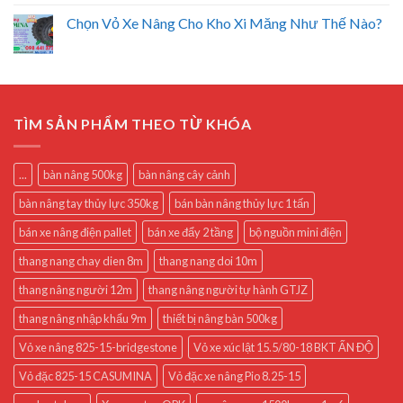
Chọn Vỏ Xe Nâng Cho Kho Xi Măng Như Thế Nào?
TÌM SẢN PHẨM THEO TỪ KHÓA
...
bàn nâng 500kg
bàn nâng cây cảnh
bàn nâng tay thủy lực 350kg
bán bàn nâng thủy lực 1 tấn
bán xe nâng điện pallet
bán xe đẩy 2 tầng
bộ nguồn mini điện
thang nang chay dien 8m
thang nang doi 10m
thang nâng người 12m
thang nâng người tự hành GTJZ
thang nâng nhập khẩu 9m
thiết bị nâng bàn 500kg
Vỏ xe nâng 825-15-bridgestone
Vỏ xe xúc lật 15.5/80-18 BKT ẤN ĐỘ
Vỏ đặc 825-15 CASUMINA
Vỏ đặc xe nâng Pio 8.25-15