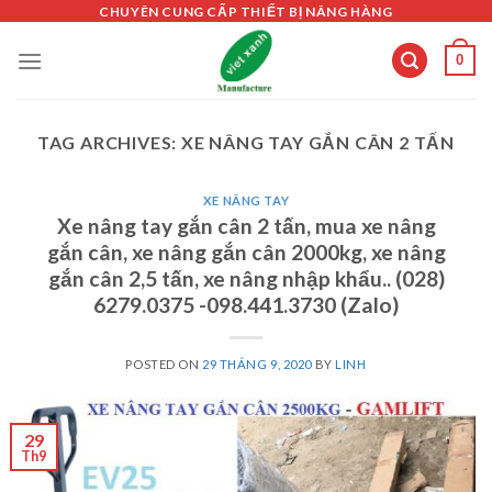
Skip
CHUYÊN CUNG CẤP THIẾT BỊ NÂNG HÀNG
to
0
content
TAG ARCHIVES:
XE NÂNG TAY GẮN CÂN 2 TẤN
XE NÂNG TAY
Xe nâng tay gắn cân 2 tấn, mua xe nâng
gắn cân, xe nâng gắn cân 2000kg, xe nâng
gắn cân 2,5 tấn, xe nâng nhập khẩu.. (028)
6279.0375 -098.441.3730 (Zalo)
POSTED ON
29 THÁNG 9, 2020
BY
LINH
29
Th9