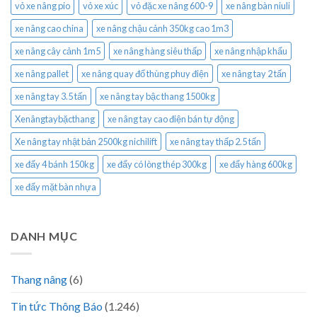
vỏ xe nâng pio
vỏ xe xúc
vỏ đặc xe nâng 600-9
xe nâng bàn niuli
xe nâng cao china
xe nâng chậu cảnh 350kg cao 1m3
xe nâng cây cảnh 1m5
xe nâng hàng siêu thấp
xe nâng nhập khẩu
xe nâng pallet
xe nâng quay đổ thùng phuy điện
xe nâng tay 2 tấn
xe nâng tay 3.5 tấn
xe nâng tay bậc thang 1500kg
Xenângtaybặcthang
xe nâng tay cao điện bán tự động
Xe nâng tay nhật bản 2500kg nichilift
xe nâng tay thấp 2.5 tấn
xe đẩy 4 bánh 150kg
xe đẩy có lòng thép 300kg
xe đẩy hàng 600kg
xe đẩy mặt bàn nhựa
DANH MỤC
Thang nâng
(6)
Tin tức Thông Báo
(1.246)