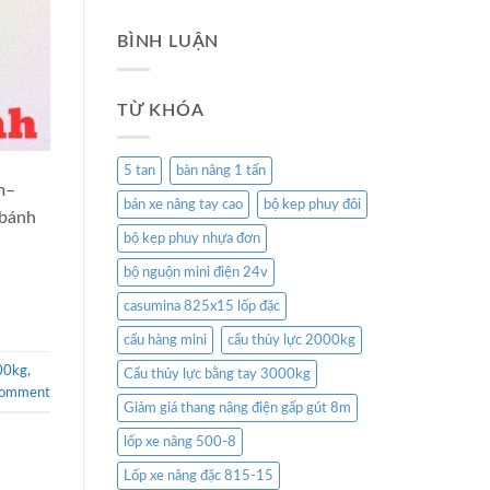
BÌNH LUẬN
TỪ KHÓA
5 tan
bàn nâng 1 tấn
m–
bán xe nâng tay cao
bộ kep phuy đôi
 bánh
bộ kẹp phuy nhựa đơn
bộ nguộn mini điện 24v
casumina 825x15 lốp đặc
cẩu hàng mini
cẩu thủy lực 2000kg
000kg
,
Cẩu thủy lực bằng tay 3000kg
comment
Giảm giá thang nâng điện gấp gút 8m
lốp xe nâng 500-8
Lốp xe nâng đặc 815-15