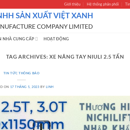
Giới thiệu
Hệ thống phân phối
Ti
NHH SẢN XUẤT VIỆT XANH
ANUFACTURE COMPANY LIMITED
N NHÀ CUNG CẤP
HOẠT ĐỘNG
TAG ARCHIVES:
XE NÂNG TAY NIULI 2.5 TẤN
TIN TỨC THÔNG BÁO
ED ON
17 THÁNG 5, 2023
BY
LINH