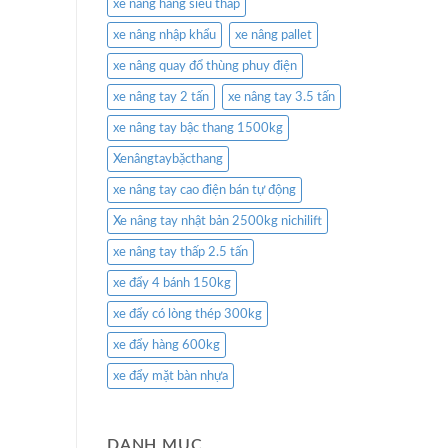
xe nâng hàng siêu thấp
xe nâng nhập khẩu
xe nâng pallet
xe nâng quay đổ thùng phuy điện
xe nâng tay 2 tấn
xe nâng tay 3.5 tấn
xe nâng tay bậc thang 1500kg
Xenângtaybặcthang
xe nâng tay cao điện bán tự động
Xe nâng tay nhật bản 2500kg nichilift
xe nâng tay thấp 2.5 tấn
xe đẩy 4 bánh 150kg
xe đẩy có lòng thép 300kg
xe đẩy hàng 600kg
xe đẩy mặt bàn nhựa
DANH MỤC