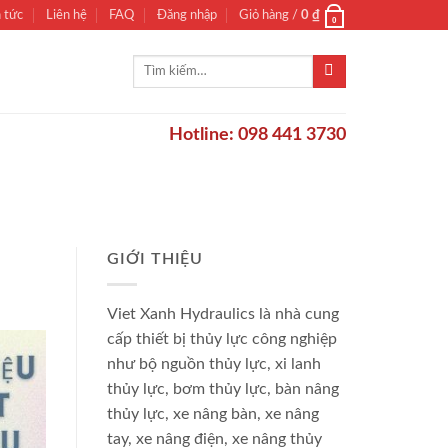
n tức
Liên hệ
FAQ
Đăng nhập
Giỏ hàng /
0
₫
0
Tìm
kiếm:
Hotline: 098 441 3730
GIỚI THIỆU
Viet Xanh Hydraulics là nhà cung
cấp thiết bị thủy lực công nghiệp
như bộ nguồn thủy lực, xi lanh
thủy lực, bơm thủy lực, bàn nâng
thủy lực, xe nâng bàn, xe nâng
tay, xe nâng điện, xe nâng thủy