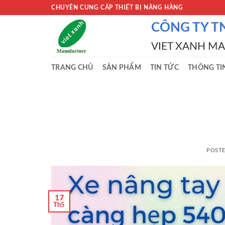
Skip
CHUYÊN CUNG CẤP THIẾT BỊ NÂNG HÀNG
to
CÔNG TY T
content
VIET XANH M
TRANG CHỦ
SẢN PHẨM
TIN TỨC
THÔNG TI
POST
17
Th5