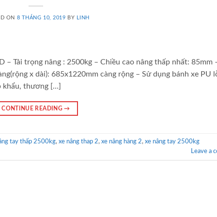
ED ON
8 THÁNG 10, 2019
BY
LINH
 – Tải trọng nâng : 2500kg – Chiều cao nâng thấp nhất: 85mm 
ng(rộng x dài): 685x1220mm càng rộng – Sử dụng bánh xe PU l
p khẩu, thương […]
CONTINUE READING
→
âng tay thấp 2500kg
,
xe nâng thap 2
,
xe nâng hàng 2
,
xe nâng tay 2500kg
Leave a 