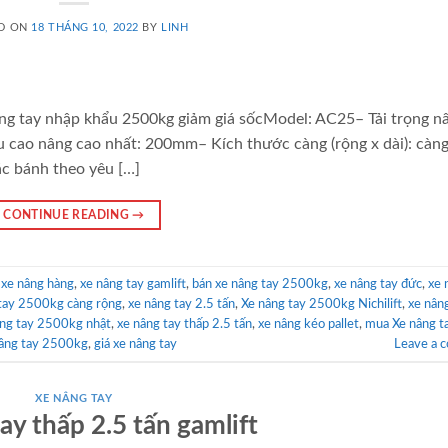
D ON
18 THÁNG 10, 2022
BY
LINH
âng tay nhập khẩu 2500kg giảm giá sốcModel: AC25– Tải trọng n
cao nâng cao nhất: 200mm– Kích thước càng (rộng x dài): càng
c bánh theo yêu […]
CONTINUE READING
→
,
xe nâng hàng
,
xe nâng tay gamlift
,
bán xe nâng tay 2500kg
,
xe nâng tay đức
,
xe 
tay 2500kg càng rộng
,
xe nâng tay 2.5 tấn
,
Xe nâng tay 2500kg Nichilift
,
xe nân
ng tay 2500kg nhật
,
xe nâng tay thấp 2.5 tấn
,
xe nâng kéo pallet
,
mua Xe nâng t
nâng tay 2500kg
,
giá xe nâng tay
Leave a 
XE NÂNG TAY
ay thấp 2.5 tấn gamlift