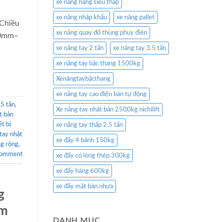
xe nâng hàng siêu thấp
xe nâng nhập khẩu
xe nâng pallet
 Chiều
xe nâng quay đổ thùng phuy điện
20mm–
xe nâng tay 2 tấn
xe nâng tay 3.5 tấn
xe nâng tay bậc thang 1500kg
Xenângtaybặcthang
xe nâng tay cao điện bán tự động
.5 tấn
,
Xe nâng tay nhật bản 2500kg nichilift
t bản
́t bị
xe nâng tay thấp 2.5 tấn
 tay nhật
xe đẩy 4 bánh 150kg
ng rộng
,
comment
xe đẩy có lòng thép 300kg
xe đẩy hàng 600kg
xe đẩy mặt bàn nhựa
g
ăm
DANH MỤC