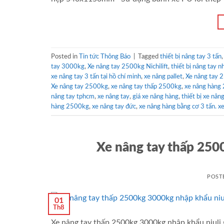
Posted in
Tin tức Thông Báo
|
Tagged
thiết bị nâng tay 3 tấn
tay 3000kg
,
Xe nâng tay 2500kg Nichilift
,
thiết bị nâng tay n
xe nâng tay 3 tấn tại hồ chí minh
,
xe nâng pallet
,
Xe nâng tay 2
Xe nâng tay 2500kg
,
xe nâng tay thấp 2500kg
,
xe nâng hàng 
nâng tay tphcm
,
xe nâng tay
,
giá xe nâng hàng
,
thiết bị xe n
hàng 2500kg
,
xe nâng tay đức
,
xe nâng hàng bằng cơ 3 tấn. xe
Xe nâng tay thấp 250
POST
01
Th8
Xe nâng tay thấp 2500kg 3000kg nhập khẩu niuli