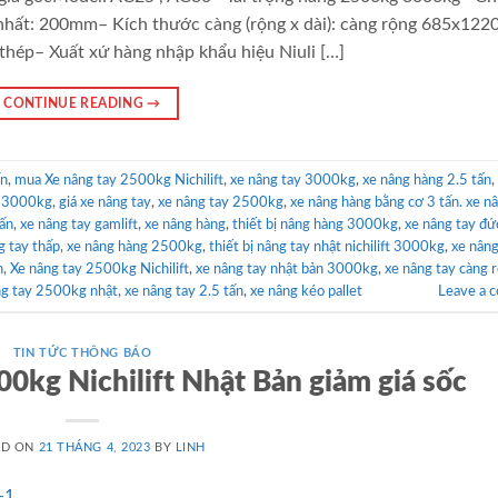
nhất: 200mm– Kích thước càng (rộng x dài): càng rộng 685x12
hép– Xuất xứ hàng nhập khẩu hiệu Niuli […]
CONTINUE READING
→
ấn
,
mua Xe nâng tay 2500kg Nichilift
,
xe nâng tay 3000kg
,
xe nâng hàng 2.5 tấn
,
ay 3000kg
,
giá xe nâng tay
,
xe nâng tay 2500kg
,
xe nâng hàng bằng cơ 3 tấn. xe n
tấn
,
xe nâng tay gamlift
,
xe nâng hàng
,
thiết bị nâng hàng 3000kg
,
xe nâng tay đứ
g tay thấp
,
xe nâng hàng 2500kg
,
thiết bị nâng tay nhật nichilift 3000kg
,
xe nâng
n
,
Xe nâng tay 2500kg Nichilift
,
xe nâng tay nhật bản 3000kg
,
xe nâng tay càng 
ng tay 2500kg nhật
,
xe nâng tay 2.5 tấn
,
xe nâng kéo pallet
Leave a 
TIN TỨC THÔNG BÁO
0kg Nichilift Nhật Bản giảm giá sốc
ED ON
21 THÁNG 4, 2023
BY
LINH