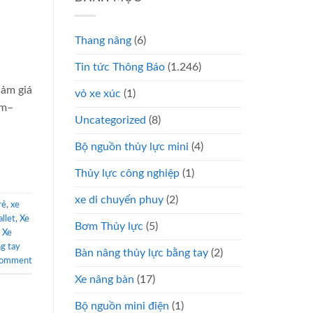
Thang nâng
(6)
Tin tức Thông Báo
(1.246)
iảm giá
vỏ xe xúc
(1)
mm–
Uncategorized
(8)
Bộ nguồn thủy lực mini
(4)
Thủy lực công nghiệp
(1)
xe di chuyển phuy
(2)
rẻ
,
xe
llet
,
Xe
Bơm Thủy lực
(5)
 Xe
g tay
Bàn nâng thủy lực bằng tay
(2)
comment
Xe nâng bàn
(17)
Bộ nguồn mini điện
(1)