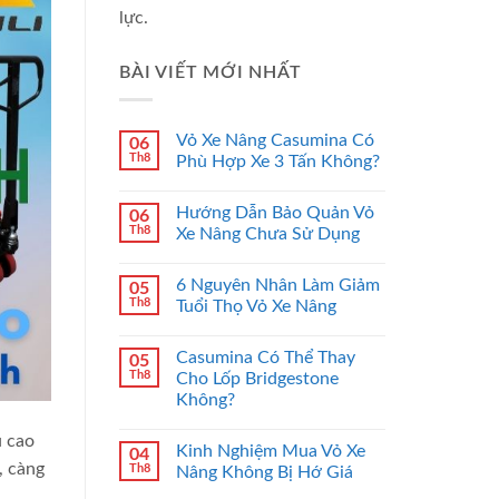
lực.
BÀI VIẾT MỚI NHẤT
Vỏ Xe Nâng Casumina Có
06
Th8
Phù Hợp Xe 3 Tấn Không?
Hướng Dẫn Bảo Quản Vỏ
06
Th8
Xe Nâng Chưa Sử Dụng
6 Nguyên Nhân Làm Giảm
05
Th8
Tuổi Thọ Vỏ Xe Nâng
Casumina Có Thể Thay
05
Th8
Cho Lốp Bridgestone
Không?
u cao
Kinh Nghiệm Mua Vỏ Xe
04
, càng
Th8
Nâng Không Bị Hớ Giá