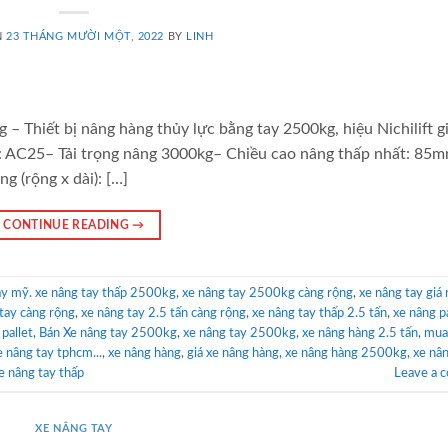
N
23 THÁNG MƯỜI MỘT, 2022
BY
LINH
– Thiết bị nâng hàng thủy lực bằng tay 2500kg, hiệu Nichilift g
l: AC25– Tải trọng nâng 3000kg– Chiều cao nâng thấp nhất: 85
 (rộng x dài): […]
CONTINUE READING
→
ay mỹ. xe nâng tay thấp 2500kg
,
xe nâng tay 2500kg càng rộng
,
xe nâng tay giá 
tay càng rộng
,
xe nâng tay 2.5 tấn càng rộng
,
xe nâng tay thấp 2.5 tấn
,
xe nâng pa
pallet
,
Bán Xe nâng tay 2500kg
,
xe nâng tay 2500kg
,
xe nâng hàng 2.5 tấn
,
mua
 nâng tay tphcm...
,
xe nâng hàng
,
giá xe nâng hàng
,
xe nâng hàng 2500kg
,
xe nân
xe nâng tay thấp
Leave a 
XE NÂNG TAY