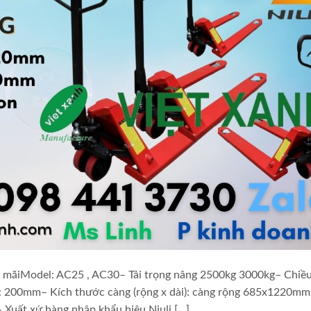
n mãiModel: AC25 , AC30– Tải trọng nâng 2500kg 3000kg– Chiề
: 200mm– Kích thước càng (rộng x dài): càng rộng 685x1220mm
Xuất xứ hàng nhập khẩu hiệu Niuli […]