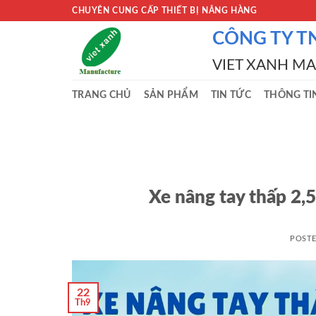
Skip
CHUYÊN CUNG CẤP THIẾT BỊ NÂNG HÀNG
to
CÔNG TY T
content
VIET XANH M
TRANG CHỦ
SẢN PHẨM
TIN TỨC
THÔNG TI
Xe nâng tay thấp 2,
POST
22
Th9