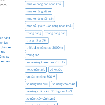
mua xe nâng bàn nhập khẩu
20mm,
mua xe nâng giá rẻ
mua xe nâng gắn cân
móc cẩu giá rẻ ...Xe nâng nhập khẩu
thang nang
thang nâng hàn
xe nâng
thang nâng điện
âng tay
c
,
bán xe
thiết bị xe nâng tay 3000kg
 tay
thùng rác
rộng
,
xe
comment
vỏ xe nâng Casumina 700-12
vỏ xe nâng pio
vỏ xe xúc
vỏ đặc xe nâng 600-9
xe nâng bàn niuli
xe nâng cao china
xe nâng chậu cảnh 350kg cao 1m3
xe nâng cây cảnh 1m5