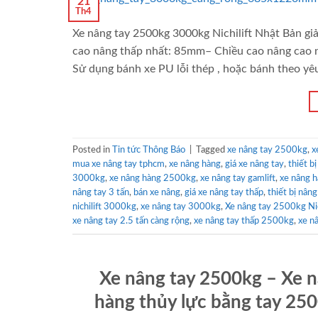
21
Th4
Xe nâng tay 2500kg 3000kg Nichilift Nhật Bản g
cao nâng thấp nhất: 85mm– Chiều cao nâng cao 
Sử dụng bánh xe PU lỗi thép , hoặc bánh theo yê
Posted in
Tin tức Thông Báo
|
Tagged
xe nâng tay 2500kg
,
x
mua xe nâng tay tphcm
,
xe nâng hàng
,
giá xe nâng tay
,
thiết 
3000kg
,
xe nâng hàng 2500kg
,
xe nâng tay gamlift
,
xe nâng ha
nâng tay 3 tấn
,
bán xe nâng
,
giá xe nâng tay thấp
,
thiết bị nâ
nichilift 3000kg
,
xe nâng tay 3000kg
,
Xe nâng tay 2500kg Nic
xe nâng tay 2.5 tấn càng rộng
,
xe nâng tay thấp 2500kg
,
xe nâ
Xe nâng tay 2500kg – Xe n
hàng thủy lực bằng tay 2500