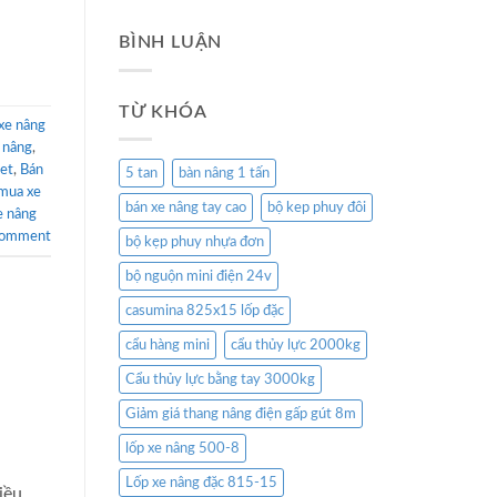
BÌNH LUẬN
TỪ KHÓA
xe nâng
e nâng
,
let
,
Bán
5 tan
bàn nâng 1 tấn
mua xe
bán xe nâng tay cao
bộ kep phuy đôi
e nâng
comment
bộ kẹp phuy nhựa đơn
bộ nguộn mini điện 24v
casumina 825x15 lốp đặc
cẩu hàng mini
cẩu thủy lực 2000kg
Cẩu thủy lực bằng tay 3000kg
Giảm giá thang nâng điện gấp gút 8m
lốp xe nâng 500-8
Lốp xe nâng đặc 815-15
iều