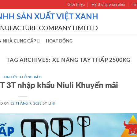
Giới thiệu
Hệ thống phân phối
Ti
NHH SẢN XUẤT VIỆT XANH
ANUFACTURE COMPANY LIMITED
N NHÀ CUNG CẤP
HOẠT ĐỘNG
TAG ARCHIVES:
XE NÂNG TAY THẤP 2500KG
TIN TỨC THÔNG BÁO
5T 3T nhập khẩu Niuli Khuyến mãi
ED ON
22 THÁNG 9, 2023
BY
LINH