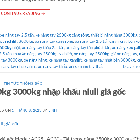
CONTINUE READING
→
,
xe nâng tay 2.5 tấn
,
xe nâng tay 2500kg càng rộng
,
thiết bị nâng hàng 3000kg
,
hật nichilift 3000kg
,
xe nâng tay càng rộng
,
xe nâng tay 2.5 tấn càng rộng
,
bán x
500kg nhật
,
xe nâng tay thấp 2.5 tấn
,
xe nâng tay tân phú 3 tấn
,
xe nâng kéo pal
2.5 tấn
,
mua Xe nâng tay 2500kg Nichilift
,
xe nâng tay 2500kg
,
giá xe nâng tay
,
âng tay 3000kg
,
xe nâng hàng
,
xe nâng tay gamlift
,
xe nâng tay nhật bản 3000kg
,
x
 nâng tay nhập giá rẻ
,
xe nâng tay thấp
,
giá xe nâng tay thấp
Leave a 
TIN TỨC THÔNG BÁO
0kg 3000kg nhập khẩu niuli giá gốc
ED ON
1 THÁNG 8, 2023
BY
LINH
 giá gốcModel: AC25 , AC30– Tải trọng nâng 2500kg 3000kg– Ch