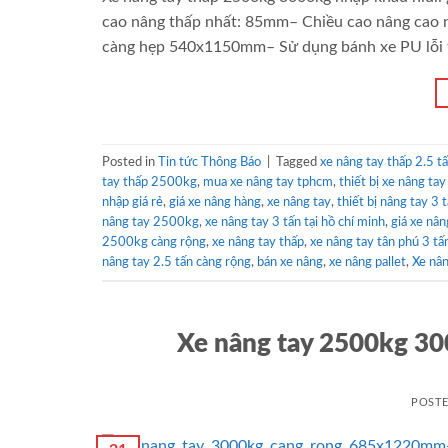
cao nâng thấp nhất: 85mm– Chiều cao nâng cao 
càng hẹp 540x1150mm– Sử dụng bánh xe PU lỗi t
Posted in
Tin tức Thông Báo
|
Tagged
xe nâng tay thấp 2.5 t
tay thấp 2500kg
,
mua xe nâng tay tphcm
,
thiết bị xe nâng t
nhập giá rẻ
,
giá xe nâng hàng
,
xe nâng tay
,
thiết bị nâng tay 3 
nâng tay 2500kg
,
xe nâng tay 3 tấn tại hồ chí minh
,
giá xe nân
2500kg càng rộng
,
xe nâng tay thấp
,
xe nâng tay tân phú 3 tấ
nâng tay 2.5 tấn càng rộng
,
bán xe nâng
,
xe nâng pallet
,
Xe nâ
Xe nâng tay 2500kg 300
POST