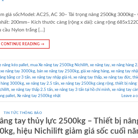
iảm giá sốcModel: AC25, AC 30– Tải trọng nâng 2500kg 3000kg–
nhất: 200mm– Kích thước càng (rộng x dài): càng rộng 685x12
u cầu Nylon trắng […]
CONTINUE READING
→
e nâng kéo pallet
,
mua Xe nâng tay 2500kg Nichilift
,
xe nâng tay
,
xe nâng hàng 2
bị xe nâng tay 3000kg
,
bán xe nâng tay 2500kg
,
giá xe nâng hàng
,
xe nâng tay nhậ
̀ng bằng cơ 3 tấn. xe nâng tay nhập giá rẻ
,
xe nâng tay thấp
,
xe nâng tay đức
,
thiê
ng hàng 3000kg
,
xe nâng tay 2.5 tấn
,
xe nâng tay 2500kg càng rộng
,
thiết bị nâng
hilift
,
xe nâng tay thấp 2.5 tấn
,
xe nâng tay 3 tấn tại hồ chí minh
,
xe nâng tay cà
ng pallet
,
Xe nâng tay 2500kg nhật
Leave a 
TIN TỨC THÔNG BÁO
âng tay thủy lực 2500kg – Thiết bị nân
kg, hiệu Nichilift giảm giá sốc cuối n