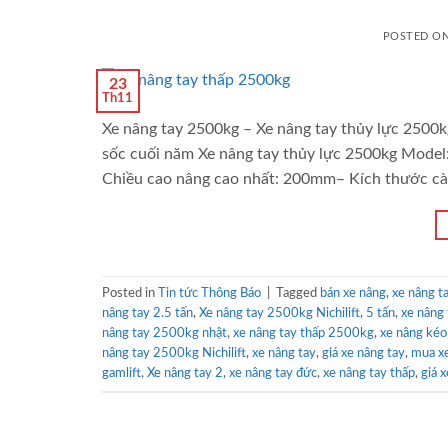
POSTED O
23
Th11
Xe nâng tay 2500kg – Xe nâng tay thủy lực 2500kg 
sốc cuối năm Xe nâng tay thủy lực 2500kg Mode
Chiều cao nâng cao nhất: 200mm– Kích thước càng
Posted in
Tin tức Thông Báo
|
Tagged
bán xe nâng
,
xe nâng t
nâng tay 2.5 tấn
,
Xe nâng tay 2500kg Nichilift
,
5 tấn
,
xe nâng 
nâng tay 2500kg nhật
,
xe nâng tay thấp 2500kg
,
xe nâng kéo 
nâng tay 2500kg Nichilift
,
xe nâng tay
,
giá xe nâng tay
,
mua xe
gamlift
,
Xe nâng tay 2
,
xe nâng tay đức
,
xe nâng tay thấp
,
giá 