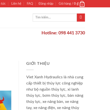
n tức
Liên hệ
FAQ
Đăng nhập
Giỏ hàng /
0
₫
0
Tìm
kiếm:
Hotline: 098 441 3730
GIỚI THIỆU
Viet Xanh Hydraulics là nhà cung
cấp thiết bị thủy lực công nghiệp
như bộ nguồn thủy lực, xi lanh
thủy lực, bơm thủy lực, bàn nâng
thủy lực, xe nâng bàn, xe nâng
tay, xe nâng điện, xe nâng thủy