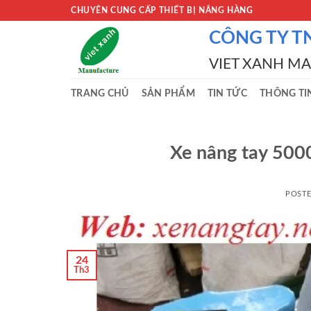
Skip
CHUYÊN CUNG CẤP THIẾT BỊ NÂNG HÀNG
to
CÔNG TY T
content
VIET XANH M
TRANG CHỦ
SẢN PHẨM
TIN TỨC
THÔNG TI
Xe nâng tay 500
POST
24
Th3