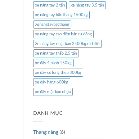
xe nâng tay 2 tấn
xe nâng tay 3.5 tấn
xe nâng tay bậc thang 1500kg
Xenângtaybặcthang
xe nâng tay cao điện bán tự động
Xe nâng tay nhật bản 2500kg nichilift
xe nâng tay thấp 2.5 tấn
xe đẩy 4 bánh 150kg
xe đẩy có lòng thép 300kg
xe đẩy hàng 600kg
xe đẩy mặt bàn nhựa
DANH MỤC
Thang nâng
(6)