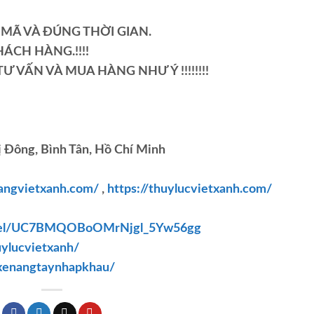
MÃ VÀ ĐÚNG THỜI GIAN.
ÁCH HÀNG.!!!!
Ư VẤN VÀ MUA HÀNG NHƯ Ý !!!!!!!!
 Đông, Bình Tân, Hồ Chí Minh
nangvietxanh.com/
,
https://thuylucvietxanh.com/
nnel/UC7BMQOBoOMrNjgl_5Yw56gg
ylucvietxanh/
xenangtaynhapkhau/