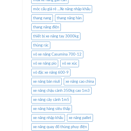
mua xe nâng gắn cân
móc cẩu giá rẻ ...Xe nâng nhập khẩu
thang nang
thang nâng hàn
thang nâng điện
thiết bị xe nâng tay 3000kg
thùng rác
vỏ xe nâng Casumina 700-12
vỏ xe nâng pio
vỏ xe xúc
vỏ đặc xe nâng 600-9
xe nâng bàn niuli
xe nâng cao china
xe nâng chậu cảnh 350kg cao 1m3
xe nâng cây cảnh 1m5
xe nâng hàng siêu thấp
xe nâng nhập khẩu
xe nâng pallet
xe nâng quay đổ thùng phuy điện