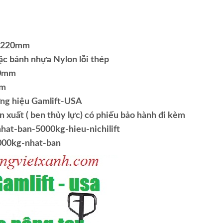
x 1220mm
ặc bánh nhựa Nylon lỗi thép
70mm
mm
ơng hiệu Gamlift-USA
n xuất ( ben thủy lực) có phiếu bảo hành đi kèm
hat-ban-5000kg-hieu-nichilift
5000kg-nhat-ban