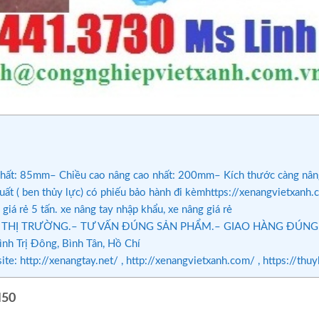
nhất: 85mm– Chiều cao nâng cao nhất: 200mm– Kích thước càng nâng 
uất ( ben thủy lực) có phiếu bảo hành đi kèmhttps://xenangvietxan
giá rẻ 5 tấn. xe nâng tay nhập khẩu, xe nâng giá rẻ
HỊ TRƯỜNG.– TƯ VẤN ĐÚNG SẢN PHẨM.– GIAO HÀNG ĐÚNG CHỦNG
h Trị Đông, Bình Tân, Hồ Chí
te: http://xenangtay.net/ , http://xenangvietxanh.com/ , https
M50