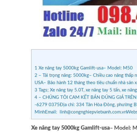
1
Xe nâng tay 5000kg Gamlift-usa– Model: M50
2
– Tải trọng nâng: 5000kg– Chiều cao nâng thấp 
USA– Bảo hành 12 tháng theo tiêu chuẩn nhà sản x
3
Tags; Xe nâng tay 5.0T, xe nâng tay 5 tấn, xe nâng 
4
– CHÚNG TÔI CAM KẾT BÁN ĐÚNG GIÁ TRÊN T
-6279 0375Địa chỉ: 334 Tân Hòa Đông, phường Bìn
MinhEmail: linh@congnghiepvietxanh.com.vnWebsi
Xe nâng tay 5000kg Gamlift-usa
– Model: 