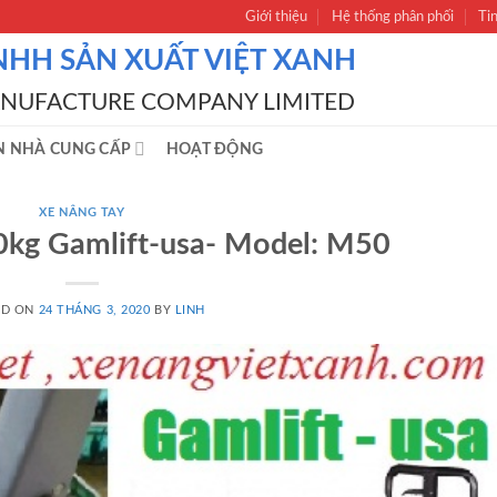
Giới thiệu
Hệ thống phân phối
Ti
NHH SẢN XUẤT VIỆT XANH
ANUFACTURE COMPANY LIMITED
N NHÀ CUNG CẤP
HOẠT ĐỘNG
XE NÂNG TAY
0kg Gamlift-usa- Model: M50
ED ON
24 THÁNG 3, 2020
BY
LINH