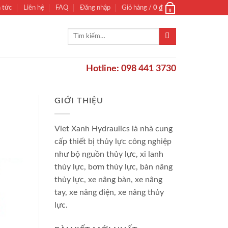
n tức
Liên hệ
FAQ
Đăng nhập
Giỏ hàng /
0
₫
0
Tìm
kiếm:
Hotline: 098 441 3730
GIỚI THIỆU
Viet Xanh Hydraulics là nhà cung
cấp thiết bị thủy lực công nghiệp
như bộ nguồn thủy lực, xi lanh
thủy lực, bơm thủy lực, bàn nâng
thủy lực, xe nâng bàn, xe nâng
tay, xe nâng điện, xe nâng thủy
lực.