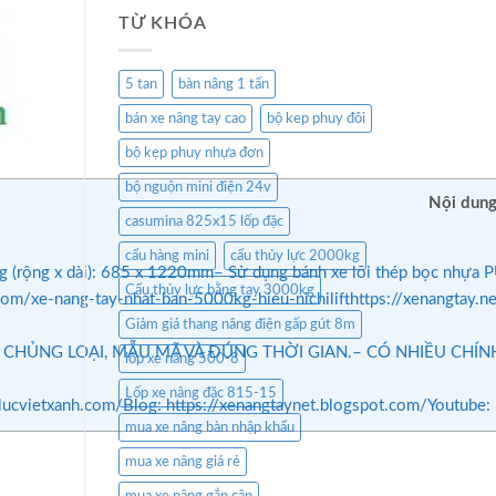
TỪ KHÓA
5 tan
bàn nâng 1 tấn
bán xe nâng tay cao
bộ kep phuy đôi
bộ kẹp phuy nhựa đơn
bộ nguộn mini điện 24v
Nội dung
casumina 825x15 lốp đặc
cẩu hàng mini
cẩu thủy lực 2000kg
(rộng x dài): 685 x 1220mm– Sử dụng bánh xe lõi thép bọc nhựa PU
Cẩu thủy lực bằng tay 3000kg
h.com/xe-nang-tay-nhat-ban-5000kg-hieu-nichilifthttps://xenangtay.
Giảm giá thang nâng điện gấp gút 8m
 LOẠI, MẪU MÃ VÀ ĐÚNG THỜI GIAN.– CÓ NHIỀU CHÍNH SÁCH Ư
lốp xe nâng 500-8
Lốp xe nâng đặc 815-15
://thuylucvietxanh.com/Blog: https://xenangtaynet.blogspot.com/
mua xe nâng bàn nhập khẩu
mua xe nâng giá rẻ