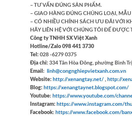
– TƯ VẤN ĐÚNG SẢN PHẨM.
– GIAO HÀNG ĐÚNG CHỦNG LOẠI, MẪU 
– CÓ NHIỀU CHÍNH SÁCH ƯU ĐÃI VỚI KH
HÃY LIÊN HỆ VỚI CHÚNG TÔI ĐỂ ĐƯỢC T
Công ty TNHH SX Việt Xanh
Hotline/Zalo 098 441 3730
Tel:
028 -6279 0375
Địa chỉ:
334 Tân Hòa Đông, phường Bình Trị
Email
:
linh@congnghiepvietxanh.com.vn
Website:
http://xenangtay.net/
,
http://xe
Blog:
https://xenangtaynet.blogspot.com/
Youtube
:
https://www.youtube.com/cha
Instagram:
https://www.instagram.com/thu
Facebook
:
https://www.facebook.com/ban