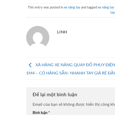
This entry was posted in
xe nâng tay
and tagged
xe nâng ta
ta
LINH
XẢ HÀNG XE NÂNG QUAY ĐỔ PHUY ĐIỆ
1M4 – CÓ HÀNG SẴN- NHANH TAY GIÁ RẺ Đ
Để lại một bình luận
Email của bạn sẽ không được hiển thị công kh
Bình luận
*