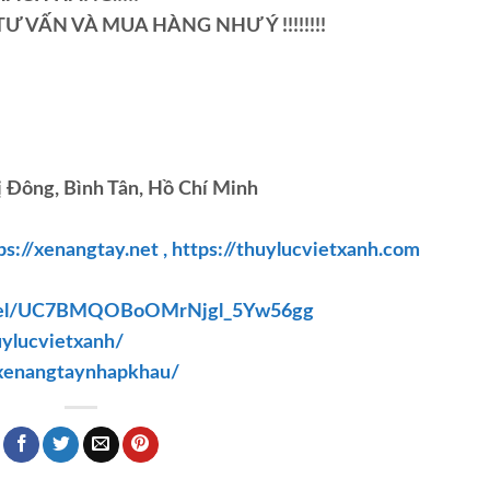
Ư VẤN VÀ MUA HÀNG NHƯ Ý !!!!!!!!
ị Đông, Bình Tân, Hồ Chí Minh
ps://xenangtay.net ,
https://thuylucvietxanh.com
nnel/UC7BMQOBoOMrNjgl_5Yw56gg
ylucvietxanh/
xenangtaynhapkhau/