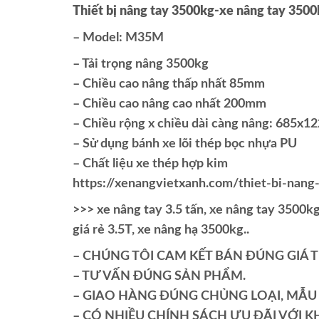
Thiết bị nâng tay 3500kg-xe nâng tay 350
– Model: M35M
– Tải trọng nâng 3500kg
– Chiều cao nâng thấp nhất 85mm
– Chiều cao nâng cao nhất 200mm
– Chiều rộng x chiều dài càng nâng: 685x
– Sử dụng bánh xe lõi thép bọc nhựa PU
– Chất liệu xe thép hợp kim
https://xenangvietxanh.com/thiet-bi-nang
>>> xe nâng tay 3.5 tấn, xe nâng tay 3500kg,
giá rẻ 3.5T, xe nâng hạ 3500kg..
– CHÚNG TÔI CAM KẾT BÁN ĐÚNG GIÁ 
– TƯ VẤN ĐÚNG SẢN PHẨM.
– GIAO HÀNG ĐÚNG CHỦNG LOẠI, MẪU 
– CÓ NHIỀU CHÍNH SÁCH ƯU ĐÃI VỚI KH