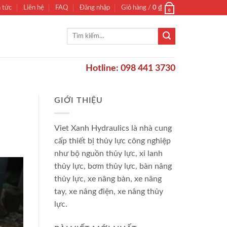
n tức
Liên hệ
FAQ
Đăng nhập
Giỏ hàng /
0
₫
0
Tìm
kiếm:
Hotline: 098 441 3730
GIỚI THIỆU
Viet Xanh Hydraulics là nhà cung
cấp thiết bị thủy lực công nghiệp
như bộ nguồn thủy lực, xi lanh
thủy lực, bơm thủy lực, bàn nâng
thủy lực, xe nâng bàn, xe nâng
tay, xe nâng điện, xe nâng thủy
lực.