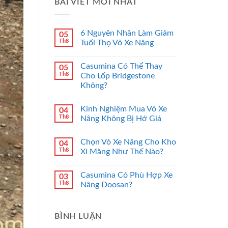
BÀI VIẾT MỚI NHẤT
6 Nguyên Nhân Làm Giảm
05
Th8
Tuổi Thọ Vỏ Xe Nâng
Casumina Có Thể Thay
05
Th8
Cho Lốp Bridgestone
Không?
Kinh Nghiệm Mua Vỏ Xe
04
Th8
Nâng Không Bị Hớ Giá
Chọn Vỏ Xe Nâng Cho Kho
04
Th8
Xi Măng Như Thế Nào?
Casumina Có Phù Hợp Xe
03
Th8
Nâng Doosan?
BÌNH LUẬN