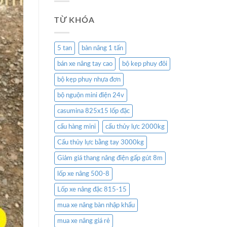
TỪ KHÓA
5 tan
bàn nâng 1 tấn
bán xe nâng tay cao
bộ kep phuy đôi
bộ kẹp phuy nhựa đơn
bộ nguộn mini điện 24v
casumina 825x15 lốp đặc
cẩu hàng mini
cẩu thủy lực 2000kg
Cẩu thủy lực bằng tay 3000kg
Giảm giá thang nâng điện gấp gút 8m
lốp xe nâng 500-8
Lốp xe nâng đặc 815-15
mua xe nâng bàn nhập khẩu
mua xe nâng giá rẻ