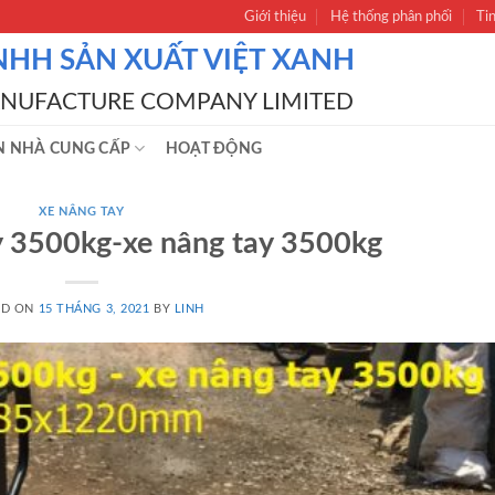
Giới thiệu
Hệ thống phân phối
Ti
NHH SẢN XUẤT VIỆT XANH
ANUFACTURE COMPANY LIMITED
N NHÀ CUNG CẤP
HOẠT ĐỘNG
XE NÂNG TAY
ay 3500kg-xe nâng tay 3500kg
ED ON
15 THÁNG 3, 2021
BY
LINH