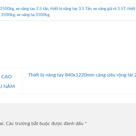
y 3500kg
,
xe nâng tay 3.5 tấn
,
thiết bị nâng tay 3.5 Tân
,
xe nâng giá rẻ 3.5T
,
thiết
y 3500kg
,
xe nâng hạ 3500kg
.
Thiết bị nâng tay 840x1220mm càng siêu rộng tải
N CAO
ẦU NĂM
ai.
Các trường bắt buộc được đánh dấu
*