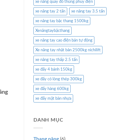
xe nâng quay đổ thùng phuy điện
xe nâng tay 2 tấn
xe nâng tay 3.5 tấn
xe nâng tay bậc thang 1500kg
Xenângtaybặcthang
xe nâng tay cao điện bán tự động
Xe nâng tay nhật bản 2500kg nichilift
xe nâng tay thấp 2.5 tấn
xe đẩy 4 bánh 150kg
xe đẩy có lòng thép 300kg
xe đẩy hàng 600kg
nâng
xe đẩy mặt bàn nhựa
DANH MỤC
Thang nâng
(6)