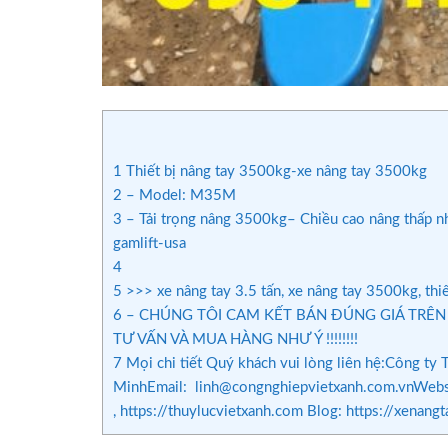
1
Thiết bị nâng tay 3500kg-xe nâng tay 3500kg
2
– Model: M35M
3
– Tải trọng nâng 3500kg– Chiều cao nâng thấp n
gamlift-usa
4
5
>>> xe nâng tay 3.5 tấn, xe nâng tay 3500kg, thiế
6
– CHÚNG TÔI CAM KẾT BÁN ĐÚNG GIÁ TRÊN 
TƯ VẤN VÀ MUA HÀNG NHƯ Ý !!!!!!!!
7
Mọi chi tiết Quý khách vui lòng liên hệ:Công t
MinhEmail: linh@congnghiepvietxanh.com.vnWebsit
, https://thuylucvietxanh.com Blog: https://x