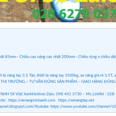
hất 85mm– Chiều cao nâng cao nhất 200mm– Chiều rộng x chiều dài
t bị nâng tay 3.5 Tân, thiết bị nâng tay 3500kg, xe nâng giá rẻ 3.5T,
THỊ TRƯỜNG.– TƯ VẤN ĐÚNG SẢN PHẨM.– GIAO HÀNG ĐÚNG C
y TNHH SX Việt XanhHotline/Zalo: 098 441 3730 – Ms.LinhTel : 028
e: https://xenangvietxanh.com https://xenangtay.net
enangtaynet.blogspot.com/Youtube: https://www.youtube.com/chan