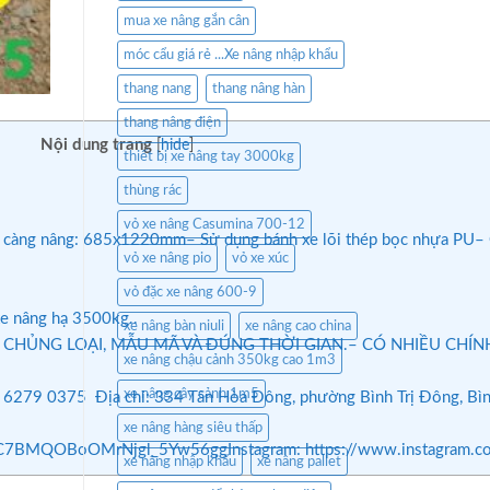
mua xe nâng gắn cân
móc cẩu giá rẻ ...Xe nâng nhập khẩu
thang nang
thang nâng hàn
thang nâng điện
Nội dung trang
[
hide
]
thiết bị xe nâng tay 3000kg
thùng rác
vỏ xe nâng Casumina 700-12
 càng nâng: 685x1220mm– Sử dụng bánh xe lõi thép bọc nhựa PU– Ch
vỏ xe nâng pio
vỏ xe xúc
vỏ đặc xe nâng 600-9
 xe nâng hạ 3500kg..
xe nâng bàn niuli
xe nâng cao china
HỦNG LOẠI, MẪU MÃ VÀ ĐÚNG THỜI GIAN.– CÓ NHIỀU CHÍNH 
xe nâng chậu cảnh 350kg cao 1m3
xe nâng cây cảnh 1m5
- 6279 0375 Địa chỉ: 334 Tân Hòa Đông, phường Bình Trị Đông, Bìn
xe nâng hàng siêu thấp
nel/UC7BMQOBoOMrNjgl_5Yw56ggInstagram: https://www.instagram.
xe nâng nhập khẩu
xe nâng pallet