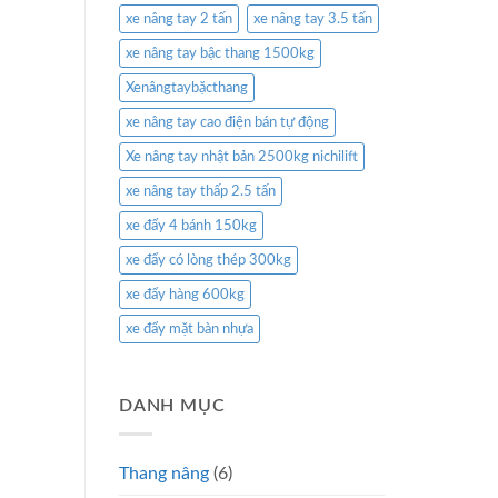
xe nâng tay 2 tấn
xe nâng tay 3.5 tấn
xe nâng tay bậc thang 1500kg
Xenângtaybặcthang
xe nâng tay cao điện bán tự động
Xe nâng tay nhật bản 2500kg nichilift
xe nâng tay thấp 2.5 tấn
xe đẩy 4 bánh 150kg
xe đẩy có lòng thép 300kg
xe đẩy hàng 600kg
xe đẩy mặt bàn nhựa
DANH MỤC
Thang nâng
(6)