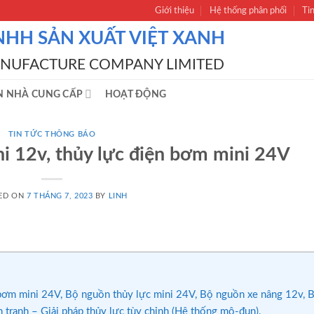
Giới thiệu
Hệ thống phân phối
Ti
NHH SẢN XUẤT VIỆT XANH
ANUFACTURE COMPANY LIMITED
N NHÀ CUNG CẤP
HOẠT ĐỘNG
TIN TỨC THÔNG BÁO
i 12v, thủy lực điện bơm mini 24V
ED ON
7 THÁNG 7, 2023
BY
LINH
ơm mini 24V, Bộ nguồn thủy lực mini 24V, Bộ nguồn xe nâng 12v, Bộ 
h tranh – Giải pháp thủy lực tùy chỉnh (Hệ thống mô-đun).