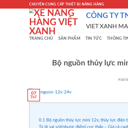
Skip
CHUYÊN CUNG CẤP THIẾT BỊ NÂNG HÀNG
to
CÔNG TY T
content
VIET XANH M
TRANG CHỦ
SẢN PHẨM
TIN TỨC
THÔNG TI
Bộ nguồn thủy lực min
POST
07
Th7
0.1
Bộ nguồn thủy lực mini 12v, thủy lực điện b
Tỷ lệ sai sót(nhược điểm) cực thấp – Giá cả cạn