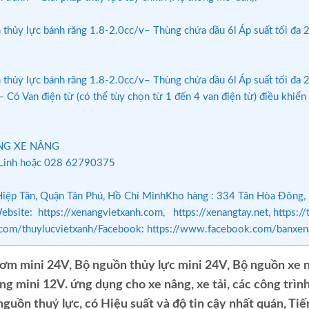
lực bánh răng 1.8-2.0cc/v– Thùng chứa dầu 6l Áp suất tối đa 230Bar
y lực bánh răng 1.8-2.0cc/v– Thùng chứa dầu 6l Áp suất tối đa 2
 Van điện từ (có thể tùy chọn từ 1 đến 4 van điện từ) điều khiển đi
ÀNG XE NÂNG
Linh hoặc 028 62790375
p Tân, Quận Tân Phú, Hồ Chí MinhKho hàng : 334 Tân Hòa Đông, p
site: https://xenangvietxanh.com, https://xenangtay.net, https:
.com/thuylucvietxanh/Facebook: https://www.facebook.com/banxe
 bơm mini 24V, Bộ nguồn thủy lực mini 24V, Bộ nguồn xe 
g mini 12V. ứng dụng cho xe nâng, xe tải, các công trìn
guồn thuỷ lực, có Hiệu suất và độ tin cậy nhất quán, Tiế