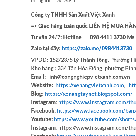
bo-nguon-12v-24v-1
Công ty TNHH Sản Xuất Việt Xanh
=> Giao hàng toàn quốc LIÊN HỆ MUA HÀ
Tư vấn 24/7: Hotline
098 4411 3730
Ms 
Zalo tại đây:
https://zalo.me/0984413730
VPĐD: 152/23/5 Lý Thánh Tông, Phường Hi
Kho hàng : 334 Tân Hòa Đông, phường Bình 
Email:
linh@congnghiepvietxanh.com.vn
Website:
https://xenangvietxanh.com
,
htt
Blog:
https://xenangtaynet.blogspot.com/
Instagram:
https://www.instagram.com/thu
Facebook:
https://www.facebook.com/ban
Youtube:
https://www.youtube.com/short
Instagram:
https://www.instagram.com/thu