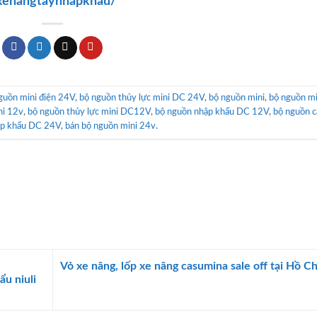
xenangtaynhapkhau/
guồn mini điện 24V
,
bộ nguồn thủy lực mini DC 24V
,
bộ nguồn mini
,
bộ nguồn mi
ni 12v
,
bộ nguồn thủy lực mini DC12V
,
bộ nguồn nhập khẩu DC 12V
,
bộ nguồn c
ập khẩu DC 24V
,
bán bộ nguồn mini 24v
.
Vỏ xe nâng, lốp xe nâng casumina sale off tại Hồ C
ẩu niuli