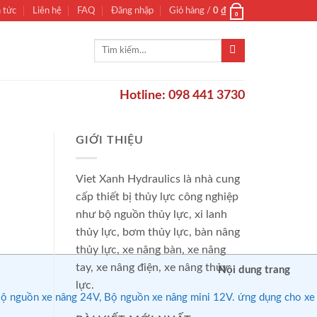
n tức
Liên hệ
FAQ
Đăng nhập
Giỏ hàng /
0
₫
0
Tìm
kiếm:
Hotline: 098 441 3730
GIỚI THIỆU
Viet Xanh Hydraulics là nhà cung
cấp thiết bị thủy lực công nghiệp
như bộ nguồn thủy lực, xi lanh
thủy lực, bơm thủy lực, bàn nâng
thủy lực, xe nâng bàn, xe nâng
tay, xe nâng điện, xe nâng thủy
Nội dung trang
lực.
nguồn xe nâng 24V, Bộ nguồn xe nâng mini 12V. ứng dụng cho xe nâng