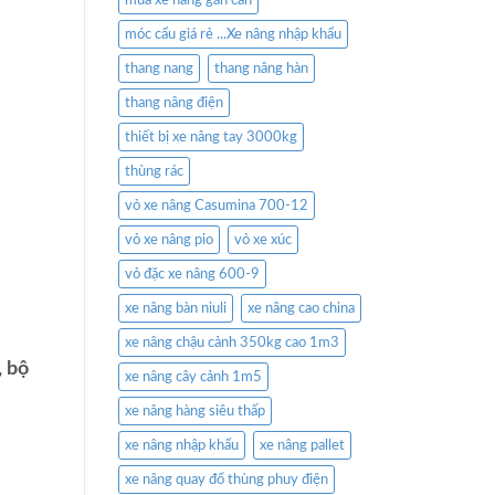
mua xe nâng gắn cân
móc cẩu giá rẻ ...Xe nâng nhập khẩu
thang nang
thang nâng hàn
thang nâng điện
thiết bị xe nâng tay 3000kg
thùng rác
vỏ xe nâng Casumina 700-12
vỏ xe nâng pio
vỏ xe xúc
vỏ đặc xe nâng 600-9
xe nâng bàn niuli
xe nâng cao china
xe nâng chậu cảnh 350kg cao 1m3
, bộ
xe nâng cây cảnh 1m5
xe nâng hàng siêu thấp
xe nâng nhập khẩu
xe nâng pallet
xe nâng quay đổ thùng phuy điện