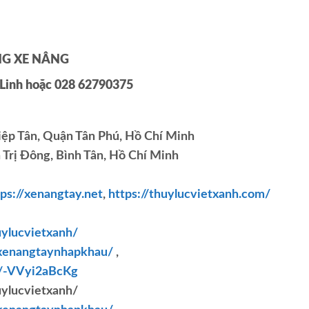
NG
XE NÂNG
Linh
hoặc 028 62790375
ệp Tân, Quận Tân Phú, Hồ Chí Minh
Trị Đông, Bình Tân, Hồ Chí Minh
ps://xenangtay.net
,
https://thuylucvietxanh.com/
ylucvietxanh/
xenangtaynhapkhau/
,
s/-VVyi2aBcKg
ylucvietxanh/