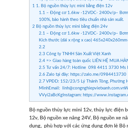
1
1. Bộ nguồn thủy lực mini bằng điện 12v
1.1
– Động cơ 1.6kw -12VDC- 2400v/p– Bơm thủy 
100%, bảo hành theo tiêu chuẩn nhà sản xuất.
2
Bộ nguồn thủy lực mini bằng điện 24v
2.1
– Động cơ 1.6kw -12VDC- 2400v/p– Bơm thủ
Kích thước (dài x rộng x cao) 465x240x260mm– Có
2.2
2.3
Công ty TNHH Sản Xuất Việt Xanh
2.4
=> Giao hàng toàn quốc LIÊN HỆ MUA H
2.5
Tư vấn 24/7: Hotline 098 4411 3730 Ms 
2.6
Zalo tại đây: https://zalo.me/0984413730
2.7
VPĐD: 152/23/5 Lý Thánh Tông, Phường Hiệ
MinhEmail: linh@congnghiepvietxanh.com.vnWeb
VVyi2aBcKgInstagram: https://www.instagram
Bộ nguồn thủy lực mini 12v, thủy lực điện
12v, Bộ nguồn xe nâng 24V, Bộ nguồn xe nân
dụng, phù hợp với các ứng dụng đơn lẻ Bộ n