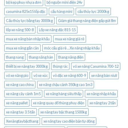
bộ kẹp phuy nhựa đơn
bộ nguộn mini điện 24v
casumina 825x15 lốp đặc
cẩu hàng mini
cẩu thủy lực 2000kg
Cẩu thủy lực bằng tay 3000kg
Giảm giá thang nâng điện gấp gút 8m
lốp xe nâng 500-8
Lốp xe nâng đặc 815-15
mua xe nâng bàn nhập khẩu
mua xe nâng giá rẻ
mua xe nâng gắn cân
móc cẩu giá rẻ ...Xe nâng nhập khẩu
thang nang
thang nâng hàn
thang nâng điện
thiết bị xe nâng tay 3000kg
thùng rác
vỏ xe nâng Casumina 700-12
vỏ xe nâng pio
vỏ xe xúc
vỏ đặc xe nâng 600-9
xe nâng bàn niuli
xe nâng cao china
xe nâng chậu cảnh 350kg cao 1m3
xe nâng cây cảnh 1m5
xe nâng hàng siêu thấp
xe nâng nhập khẩu
xe nâng pallet
xe nâng quay đổ thùng phuy điện
xe nâng tay 2 tấn
xe nâng tay 3.5 tấn
xe nâng tay bậc thang 1500kg
Xenângtaybặcthang
xe nâng tay cao điện bán tự động