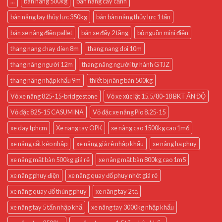
...
bàn nâng 500kg
bàn nâng cây cảnh
bàn nâng tay thủy lực 350kg
bán bàn nâng thủy lực 1 tấn
bán xe nâng điện pallet
bán xe đẩy 2 tầng
bộ nguồn mini điện
thang nang chay dien 8m
thang nang doi 10m
thang nâng người 12m
thang nâng người tự hành GTJZ
thang nâng nhập khẩu 9m
thiết bị nâng bàn 500kg
Vỏ xe nâng 825-15-bridgestone
Vỏ xe xúc lật 15.5/80-18 BKT ẤN ĐỘ
Vỏ đặc 825-15 CASUMINA
Vỏ đặc xe nâng Pio 8.25-15
xe day tphcm
Xe nang tay OPK
xe nâng cao 1500kg cao 1m6
xe nâng cắt kéo nhập
xe nâng giá rẻ nhập khẩu
xe nâng hạ phuy
xe nâng mặt bàn 500kg giá rẻ
xe nâng mặt bàn 800kg cao 1m5
xe nâng phuy điện
xe nâng quay đổ phuy nhót giá rẻ
xe nâng quay đổ thùng phuy
xe nâng tay 2 tạ
xe nâng tay 5 tấn nhập khẩ
xe nâng tay 3000kg nhập khẩu