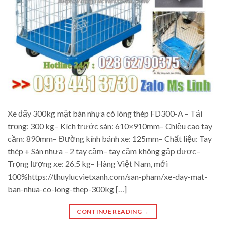
Xe đẩy 300kg mặt bàn nhựa có lòng thép FD300-A – Tải
trọng: 300 kg– Kích trước sàn: 610×910mm– Chiều cao tay
cầm: 890mm– Đường kính bánh xe: 125mm– Chất liệu: Tay
thép + Sàn nhựa – 2 tay cầm– tay cầm không gập được–
Trọng lượng xe: 26.5 kg– Hàng Việt Nam, mới
100%https://thuylucvietxanh.com/san-pham/xe-day-mat-
ban-nhua-co-long-thep-300kg […]
CONTINUE READING
→