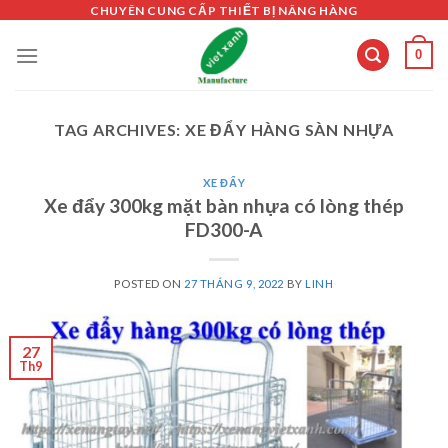
Skip
CHUYÊN CUNG CẤP THIẾT BỊ NÂNG HÀNG
to
0
content
TAG ARCHIVES:
XE ĐẨY HÀNG SÀN NHỰA
XE ĐẨY
Xe đẩy 300kg mặt bàn nhựa có lòng thép
FD300-A
POSTED ON
27 THÁNG 9, 2022
BY
LINH
27
Th9