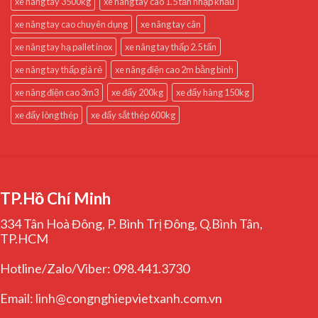
xe nâng tay 3500kg
xe nâng tay cao 1.5 tấn nhập khẩu
xe nâng tay cao chuyên dụng
xe nâng tay cân
xe nâng tay hạ pallet inox
xe nâng tay thấp 2.5 tấn
xe nâng tay thấp giá rẻ
xe nâng điện cao 2m bằng bình
xe nâng điện cao 3m3
xe đẩy 200kg
xe đẩy hàng 150kg
xe đẩy lòng thép
xe đẩy sắt thép 600kg
TP.Hồ Chí Minh
334 Tân Hoà Đông, P. Bình Trị Đông, Q.Bình Tân,
TP.HCM
Hotline/Zalo/Viber: 098.441.3730
Email: linh@congnghiepvietxanh.com.vn