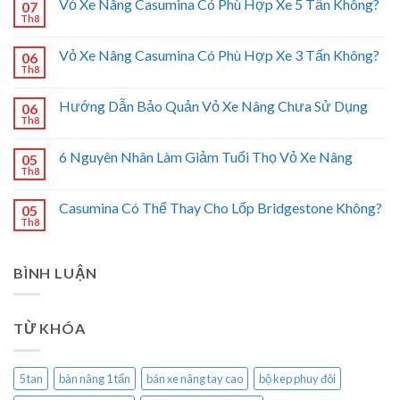
Vỏ Xe Nâng Casumina Có Phù Hợp Xe 5 Tấn Không?
07
Th8
Vỏ Xe Nâng Casumina Có Phù Hợp Xe 3 Tấn Không?
06
Th8
Hướng Dẫn Bảo Quản Vỏ Xe Nâng Chưa Sử Dụng
06
Th8
6 Nguyên Nhân Làm Giảm Tuổi Thọ Vỏ Xe Nâng
05
Th8
Casumina Có Thể Thay Cho Lốp Bridgestone Không?
05
Th8
BÌNH LUẬN
TỪ KHÓA
5 tan
bàn nâng 1 tấn
bán xe nâng tay cao
bộ kep phuy đôi