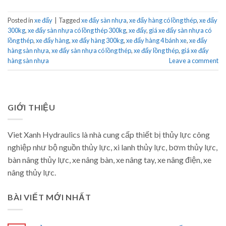
Posted in
xe đẩy
|
Tagged
xe đẩy sàn nhựa
,
xe đẩy hàng có lồng thép
,
xe đẩy
300kg
,
xe đẩy sàn nhựa có lồng thép 300kg
,
xe đẩy
,
giá xe đẩy sàn nhựa có
lồng thép
,
xe đẩy hàng
,
xe đẩy hàng 300kg
,
xe đẩy hàng 4 bánh xe
,
xe đẩy
hàng sàn nhựa
,
xe đẩy sàn nhựa có lồng thép
,
xe đẩy lồng thép
,
giá xe đẩy
hàng sàn nhựa
Leave a comment
GIỚI THIỆU
Viet Xanh Hydraulics là nhà cung cấp thiết bị thủy lực công
nghiệp như bộ nguồn thủy lực, xi lanh thủy lực, bơm thủy lực,
bàn nâng thủy lực, xe nâng bàn, xe nâng tay, xe nâng điện, xe
nâng thủy lực.
BÀI VIẾT MỚI NHẤT