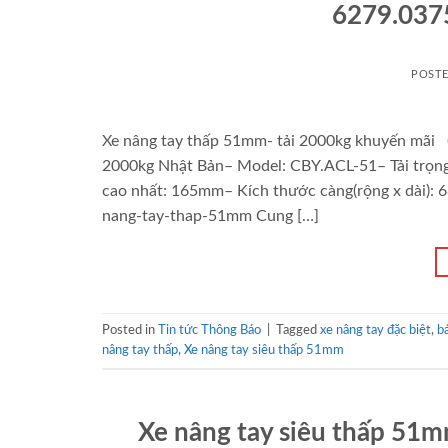
6279.0375
POST
Xe nâng tay thấp 51mm- tải 2000kg khuyến mãi 
2000kg Nhật Bản– Model: CBY.ACL-51– Tải trọng
cao nhất: 165mm– Kích thước càng(rộng x dài):
nang-tay-thap-51mm Cung […]
Posted in
Tin tức Thông Báo
|
Tagged
xe nâng tay đặc biệt
,
b
nâng tay thấp
,
Xe nâng tay siêu thấp 51mm
Xe nâng tay siêu thấp 51m