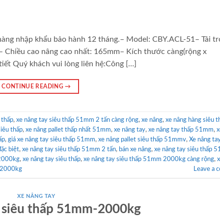
 hàng nhập khẩu bảo hành 12 tháng.– Model: CBY.ACL-51– Tải t
– Chiều cao nâng cao nhất: 165mm– Kích thước càng(rộng x
ết Quý khách vui lòng liên hệ:Công […]
CONTINUE READING
→
 thấp
,
xe nâng tay siêu thấp 51mm 2 tấn càng rộng
,
xe nâng
,
xe nâng hàng siêu t
siêu thấp
,
xe nâng pallet thấp nhất 51mm
,
xe nâng tay
,
xe nâng tay thấp 51mm
,
x
ấp
,
giá xe nâng tay siêu thấp 51mm
,
xe nâng pallet siêu thấp 51mmv
,
Xe nâng tay
đặc biệt
,
xe nâng tay siêu thấp 51mm 2 tấn
,
bán xe nâng
,
xe nâng tay siêu thấp
 2000kg
,
xe nâng tay siêu thấp
,
xe nâng tay siêu thấp 51mm 2000kg càng rộng
,
y 2000kg
Leave a 
XE NÂNG TAY
y siêu thấp 51mm-2000kg