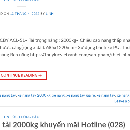
TIN TỨC THÔNG BÁO
ED ON
13 THÁNG 4, 2022
BY
LINH
CBY.ACL-51– Tải trọng nâng : 2000kg– Chiều cao nâng thấp nhấ
hước càng(rộng x dài): 685x1220mm– Sử dụng bánh xe PU, Th
 tháng Ben nâng https://thuylucvietxanh.com/san-pham/thiet-bi-
CONTINUE READING
→
 nâng tay
,
xe nâng tay 2000kg
,
xe nâng
,
xe nâng tay giá rẻ
,
xe nâng tay
,
xe nâng
Leave a 
TIN TỨC THÔNG BÁO
 tải 2000kg khuyến mãi Hotline (028)