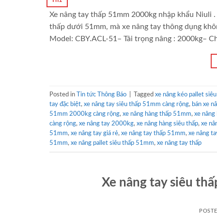
Xe nâng tay thấp 51mm 2000kg nhập khẩu Niuli . 
thấp dưới 51mm, mà xe nâng tay thông dụng khô
Model: CBY.ACL-51– Tải trọng nâng : 2000kg– Ch
Posted in
Tin tức Thông Báo
|
Tagged
xe nâng kéo pallet si
tay đặc biệt
,
xe nâng tay siêu thấp 51mm càng rộng
,
bán xe n
51mm 2000kg càng rộng
,
xe nâng hàng thấp 51mm
,
xe nâng
càng rộng
,
xe nâng tay 2000kg
,
xe nâng hàng siêu thấp
,
xe nâ
51mm
,
xe nâng tay giá rẻ
,
xe nâng tay thấp 51mm
,
xe nâng t
51mm
,
xe nâng pallet siêu thấp 51mm
,
xe nâng tay thấp
Xe nâng tay siêu thấ
POST