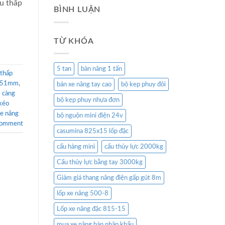
êu thấp
BÌNH LUẬN
TỪ KHÓA
5 tan
bàn nâng 1 tấn
 thấp
t 51mm
,
bán xe nâng tay cao
bộ kep phuy đôi
 càng
bộ kẹp phuy nhựa đơn
kéo
e nâng
bộ nguộn mini điện 24v
comment
casumina 825x15 lốp đặc
cẩu hàng mini
cẩu thủy lực 2000kg
Cẩu thủy lực bằng tay 3000kg
Giảm giá thang nâng điện gấp gút 8m
lốp xe nâng 500-8
Lốp xe nâng đặc 815-15
mua xe nâng bàn nhập khẩu