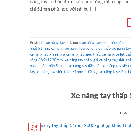
nâng tay cơ bản được sử dụng rộng rãi trong các 
chỉ 51mm phù hợp với nhiều […]
Posted in
xe nâng tay
|
Tagged
xe nâng tay siêu thấp 51mm
nhất 51mm
,
xe nâng
,
xe nâng kéo pallet siêu thấp
,
xe nâng ta
xe nâng tay giá rẻ
,
giá xe nâng tay siêu thấp
,
xe nâng pallet t
rộng 685x1220mm
,
xe nâng tay thấp
,
giá xe nâng tay siêu 
pallet siêu thấp 51mm
,
xe nâng tay đặc biệt
,
xe nâng tay siêu
tay
,
xe nâng tay siêu thấp 51mm 2000kg
,
xe nâng tay siêu th
Xe nâng tay thấp
POST
24
Th1