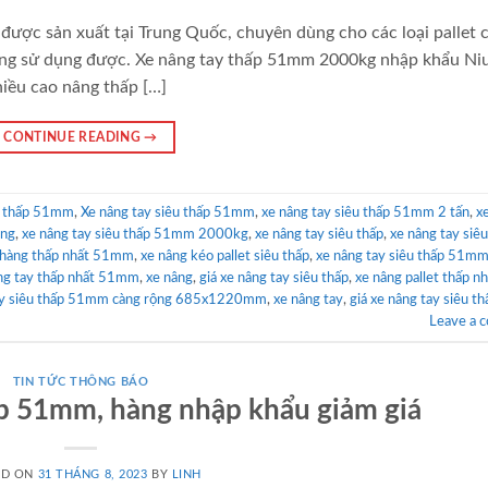
được sản xuất tại Trung Quốc, chuyên dùng cho các loại pallet 
ng sử dụng được. Xe nâng tay thấp 51mm 2000kg nhập khẩu Niu
iều cao nâng thấp […]
CONTINUE READING
→
êu thấp 51mm
,
Xe nâng tay siêu thấp 51mm
,
xe nâng tay siêu thấp 51mm 2 tấn
,
x
âng
,
xe nâng tay siêu thấp 51mm 2000kg
,
xe nâng tay siêu thấp
,
xe nâng tay siêu
 hàng thấp nhất 51mm
,
xe nâng kéo pallet siêu thấp
,
xe nâng tay siêu thấp 51mm
ng tay thấp nhất 51mm
,
xe nâng
,
giá xe nâng tay siêu thấp
,
xe nâng pallet thấp nh
ay siêu thấp 51mm càng rộng 685x1220mm
,
xe nâng tay
,
giá xe nâng tay siêu th
Leave a 
TIN TỨC THÔNG BÁO
p 51mm, hàng nhập khẩu giảm giá
ED ON
31 THÁNG 8, 2023
BY
LINH