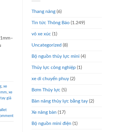
Thang nâng
(6)
Tin tức Thông Báo
(1.249)
vỏ xe xúc
(1)
 51mm–
Uncategorized
(8)
u
Bộ nguồn thủy lực mini
(4)
Thủy lực công nghiệp
(1)
xe di chuyển phuy
(2)
g
,
xe
Bơm Thủy lực
(5)
51mm
,
xe
tay giá
Bàn nâng thủy lực bằng tay
(2)
allet
Xe nâng bàn
(17)
comment
Bộ nguồn mini điện
(1)