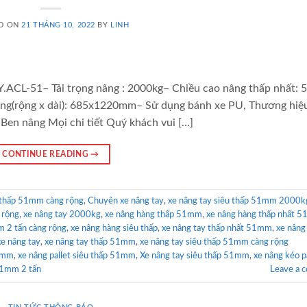
D ON
21 THÁNG 10, 2022
BY
LINH
.ACL-51– Tải trọng nâng : 2000kg– Chiều cao nâng thấp nhất:
ng(rộng x dài): 685x1220mm– Sử dụng bánh xe PU, Thương hiệ
 Ben nâng Mọi chi tiết Quý khách vui […]
CONTINUE READING
→
u thấp 51mm càng rộng
,
Chuyên xe nâng tay
,
xe nâng tay siêu thấp 51mm 2000k
 rộng
,
xe nâng tay 2000kg
,
xe nâng hàng thấp 51mm
,
xe nâng hàng thấp nhất 
m 2 tấn càng rộng
,
xe nâng hàng siêu thấp
,
xe nâng tay thấp nhất 51mm
,
xe nâng 
xe nâng tay
,
xe nâng tay thấp 51mm
,
xe nâng tay siêu thấp 51mm càng rộng
51mm
,
xe nâng pallet siêu thấp 51mm
,
Xe nâng tay siêu thấp 51mm
,
xe nâng kéo p
 51mm 2 tấn
Leave a 