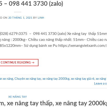
 – 098 441 3730 (zalo)
ED ON
20 THÁNG 1, 2021
BY
LINH
(028) 6279.0375 – 098 441 3730 (zalo) Xe nâng tay thấp 51mm
 nâng : 2000kg– Chiều cao nâng thấp nhất: 51mm– Chiều cao 
 685x1220mm– Sử dụng bánh xe Pu https://xenangvietxanh.com/
CONTINUE READING
→
án xe nâng
,
Chuyên xe nâng tay
,
xe nâng tay 2000kg
,
xe nâng tay giá rẻ
,
xe nâng 
Leave a 
XE NÂNG TAY
m, xe nâng tay thấp, xe nâng tay 2000k