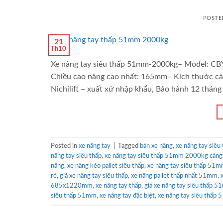
POSTE
21
Th10
Xe nâng tay siêu thấp 51mm-2000kg– Model: CBY
Chiều cao nâng cao nhất: 165mm– Kích thước cà
Nichilift – xuất xứ nhập khẩu, Bảo hành 12 tháng
Posted in
xe nâng tay
|
Tagged
bán xe nâng
,
xe nâng tay siê
nâng tay siêu thấp
,
xe nâng tay siêu thấp 51mm 2000kg càng
nâng
,
xe nâng kéo pallet siêu thấp
,
xe nâng tay siêu thấp 51m
rẻ
,
giá xe nâng tay siêu thấp
,
xe nâng pallet thấp nhất 51mm
,
685x1220mm
,
xe nâng tay thấp
,
giá xe nâng tay siêu thấp 
siêu thấp 51mm
,
xe nâng tay đặc biệt
,
xe nâng tay siêu thấp