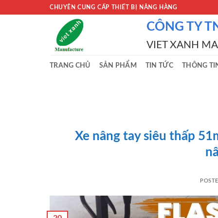
Skip
CHUYÊN CUNG CẤP THIẾT BỊ NÂNG HÀNG
to
CÔNG TY T
content
VIET XANH M
TRANG CHỦ
SẢN PHẨM
TIN TỨC
THÔNG TI
Xe nâng tay siêu thấp 5
nâ
POST
20