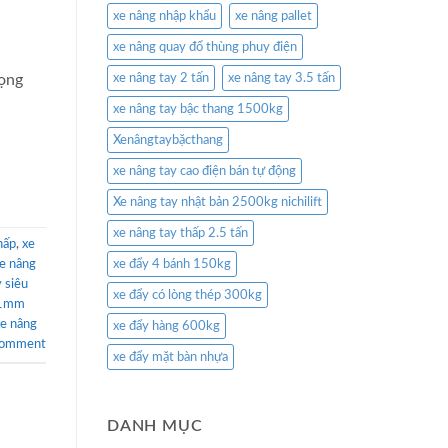
xe nâng nhập khẩu
xe nâng pallet
xe nâng quay đổ thùng phuy điện
rọng
xe nâng tay 2 tấn
xe nâng tay 3.5 tấn
xe nâng tay bậc thang 1500kg
Xenângtaybặcthang
xe nâng tay cao điện bán tự động
Xe nâng tay nhật bản 2500kg nichilift
xe nâng tay thấp 2.5 tấn
hấp
,
xe
e nâng
xe đẩy 4 bánh 150kg
 siêu
xe đẩy có lòng thép 300kg
 51mm
xe nâng
xe đẩy hàng 600kg
comment
xe đẩy mặt bàn nhựa
DANH MỤC