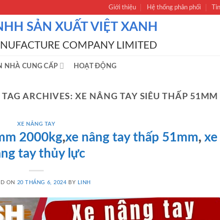
Giới thiệu
Hệ thống phân phối
Ti
NHH SẢN XUẤT VIỆT XANH
ANUFACTURE COMPANY LIMITED
N NHÀ CUNG CẤP
HOẠT ĐỘNG
TAG ARCHIVES:
XE NÂNG TAY SIÊU THẤP 51MM
XE NÂNG TAY
1mm 2000kg
,
xe nâng tay thấp 51mm
,
xe
ng tay thủy lực
ED ON
20 THÁNG 6, 2024
BY
LINH