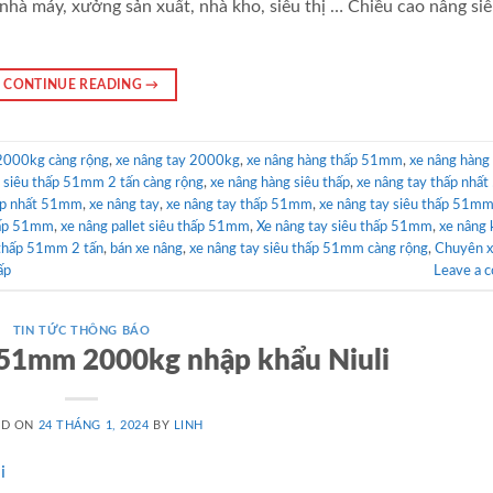
nhà máy, xưởng sản xuất, nhà kho, siêu thị … Chiều cao nâng si
CONTINUE READING
→
 2000kg càng rộng
,
xe nâng tay 2000kg
,
xe nâng hàng thấp 51mm
,
xe nâng hàng
y siêu thấp 51mm 2 tấn càng rộng
,
xe nâng hàng siêu thấp
,
xe nâng tay thấp nhấ
hấp nhất 51mm
,
xe nâng tay
,
xe nâng tay thấp 51mm
,
xe nâng tay siêu thấp 51mm
thấp 51mm
,
xe nâng pallet siêu thấp 51mm
,
Xe nâng tay siêu thấp 51mm
,
xe nâng 
 thấp 51mm 2 tấn
,
bán xe nâng
,
xe nâng tay siêu thấp 51mm càng rộng
,
Chuyên x
ấp
Leave a 
TIN TỨC THÔNG BÁO
 51mm 2000kg nhập khẩu Niuli
ED ON
24 THÁNG 1, 2024
BY
LINH