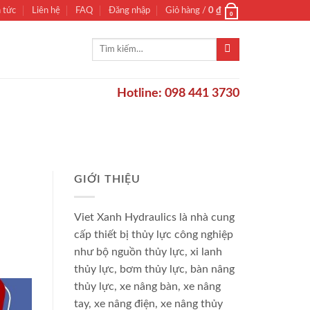
n tức
Liên hệ
FAQ
Đăng nhập
Giỏ hàng /
0
₫
0
Tìm
kiếm:
Hotline: 098 441 3730
GIỚI THIỆU
Viet Xanh Hydraulics là nhà cung
cấp thiết bị thủy lực công nghiệp
như bộ nguồn thủy lực, xi lanh
thủy lực, bơm thủy lực, bàn nâng
thủy lực, xe nâng bàn, xe nâng
tay, xe nâng điện, xe nâng thủy