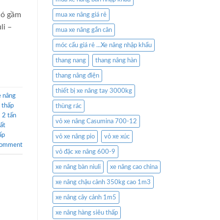
có gầm
mua xe nâng giá rẻ
li –
mua xe nâng gắn cân
móc cẩu giá rẻ ...Xe nâng nhập khẩu
thang nang
thang nâng hàn
thang nâng điện
thiết bị xe nâng tay 3000kg
e nâng
 thấp
thùng rác
 2 tấn
vỏ xe nâng Casumina 700-12
ất
ấp
vỏ xe nâng pio
vỏ xe xúc
comment
vỏ đặc xe nâng 600-9
xe nâng bàn niuli
xe nâng cao china
xe nâng chậu cảnh 350kg cao 1m3
xe nâng cây cảnh 1m5
xe nâng hàng siêu thấp